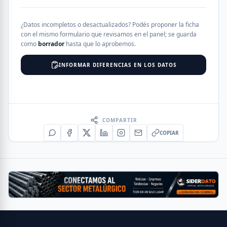
¿Datos incompletos o desactualizados? Podés proponer la ficha
con el mismo formulario que revisamos en el panel; se guarda
como
borrador
hasta que lo aprobemos.
INFORMAR DIFERENCIAS EN LOS DATOS
COMPARTIR
COPIAR