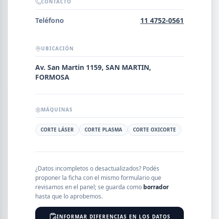
Error al cargar empresas.
CONTACTO
Teléfono
11 4752-0561
UBICACIÓN
Buscar
Av. San Martin 1159, SAN MARTIN,
FORMOSA
NOMBRE
MÁQUINAS
SEGMENTO
CORTE LÁSER
CORTE PLASMA
CORTE OXICORTE
¿Datos incompletos o desactualizados? Podés
PROVINCIA
proponer la ficha con el mismo formulario que
revisamos en el panel; se guarda como
borrador
hasta que lo aprobemos.
INFORMAR DIFERENCIAS EN LOS DATOS