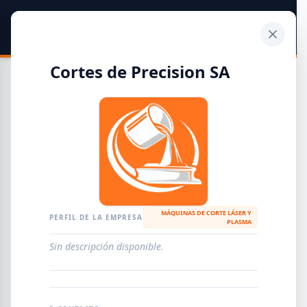
SIDER
DATO
Calculadora
Cortes de Precision SA
Guía de Empresas Metalúrgicas y Siderúrgicas
DISTRIBUIDORES
METALÚRGICAS
FABRICANTES
MÁQUINAS DE CORTE LÁSER Y
PERFIL DE LA EMPRESA
PLASMA
EMPRESAS
AGREGAR EMPRESA
0
RESULTADOS
Sin descripción disponible.