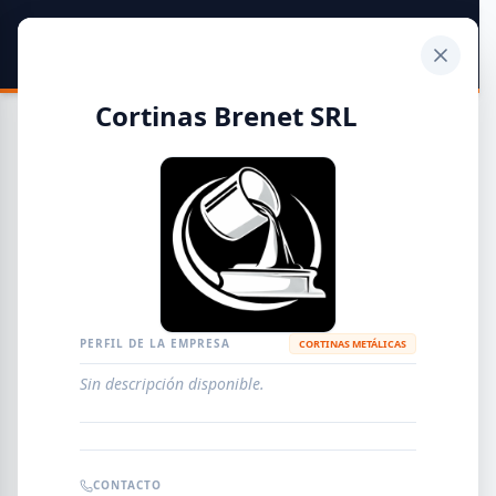
SIDER
DATO
Calculadora
Cortinas Brenet SRL
Guía de Empresas Metalúrgicas y Siderúrgicas
DISTRIBUIDORES
METALÚRGICAS
FABRICANTES
PERFIL DE LA EMPRESA
CORTINAS METÁLICAS
Sin descripción disponible.
EMPRESAS
AGREGAR EMPRESA
0
RESULTADOS
CONTACTO