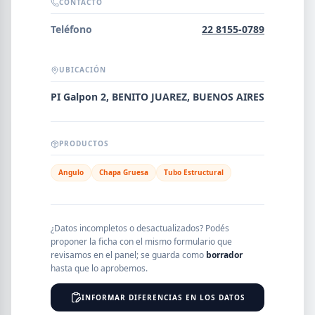
Error al cargar empresas.
CONTACTO
Teléfono
22 8155-0789
UBICACIÓN
Buscar
PI Galpon 2, BENITO JUAREZ, BUENOS AIRES
NOMBRE
PRODUCTOS
Angulo
Chapa Gruesa
Tubo Estructural
SEGMENTO
¿Datos incompletos o desactualizados? Podés
proponer la ficha con el mismo formulario que
PROVINCIA
revisamos en el panel; se guarda como
borrador
hasta que lo aprobemos.
INFORMAR DIFERENCIAS EN LOS DATOS