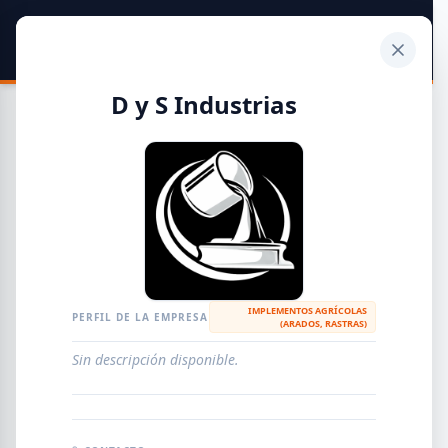
SIDER
DATO
Calculadora
D y S Industrias
Guía de Empresas Metalúrgicas y Siderúrgicas
DISTRIBUIDORES
METALÚRGICAS
FABRICANTES
IMPLEMENTOS AGRÍCOLAS
PERFIL DE LA EMPRESA
(ARADOS, RASTRAS)
EMPRESAS
AGREGAR EMPRESA
0
RESULTADOS
Sin descripción disponible.