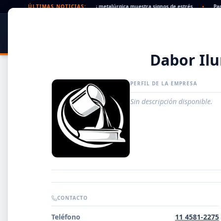
zados en alza: la cadena de pagos metalúrgica muestra signos de estrés
ÚLTIMAS NOTICIAS:
•
Paritari
SIDER
DATO
PORTAL METALÚRGICO
Dabor Il
PERFIL DE LA EMPRESA
Sin descripción disponible.
Guía de Empresas Metalúrgicas y Siderúrgicas
CONTACTO
DISTRIBUIDORES
Teléfono
11 4581-2275