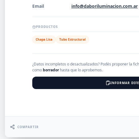
Email
info@daboriluminacion.com.ar
EMPRESAS
PRODUCTOS
Chapa Lisa
Tubo Estructural
Erro
¿Datos incompletos o desactualizados? Podés proponer la fic
como
borrador
hasta que lo aprobemos.
INFORMAR DIFE
COMPARTIR