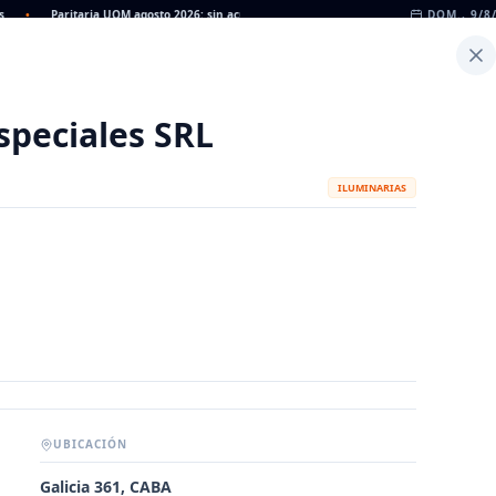
•
Paritaria UOM agosto 2026: sin acuerdo, siguen vigentes los valores de abril
DOM., 9/8
•
Inicio
Noticias
Dato
Calculadora de Peso
speciales SRL
ILUMINARIAS
UBICACIÓN
METALÚRGICAS
FABRICANTES
Galicia 361, CABA