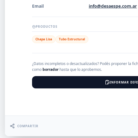
Email
info@desaespe.com.ar
EMPRESAS
PRODUCTOS
Chapa Lisa
Tubo Estructural
Erro
¿Datos incompletos o desactualizados? Podés proponer la fic
como
borrador
hasta que lo aprobemos.
INFORMAR DIFE
COMPARTIR