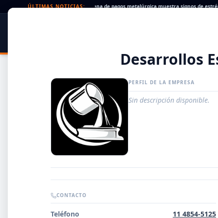
eques rechazados en alza: la cadena de pagos metalúrgica muestra signos de estrés
ÚLTIMAS NOTICIAS:
SIDER
DATO
PORTAL METALÚRGICO
Desarrollos E
PERFIL DE LA EMPRESA
Sin descripción disponible.
Guía de Empresas Metalúrgicas y Siderúrgicas
CONTACTO
DISTRIBUIDORES
Teléfono
11 4854-5125