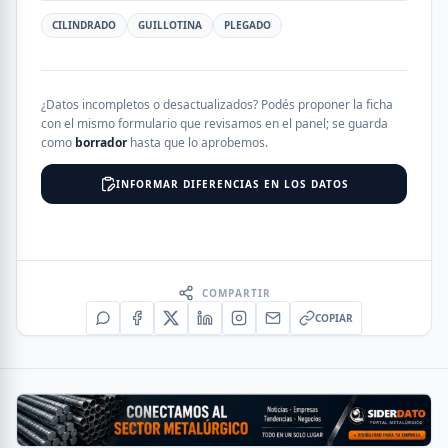
CILINDRADO
GUILLOTINA
PLEGADO
¿Datos incompletos o desactualizados? Podés proponer la ficha
con el mismo formulario que revisamos en el panel; se guarda
como
borrador
hasta que lo aprobemos.
INFORMAR DIFERENCIAS EN LOS DATOS
COMPARTIR
COPIAR