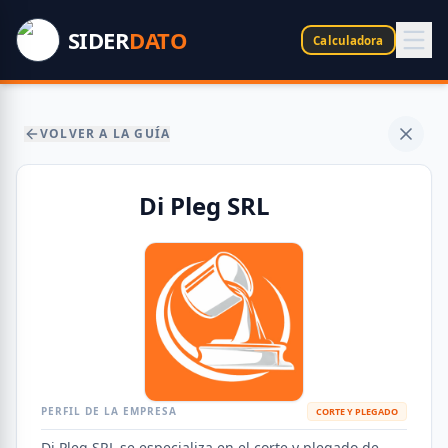
SIDER
DATO
Calculadora
VOLVER A LA GUÍA
Di Pleg SRL
PERFIL DE LA EMPRESA
CORTE Y PLEGADO
Di Pleg SRL se especializa en el corte y plegado de