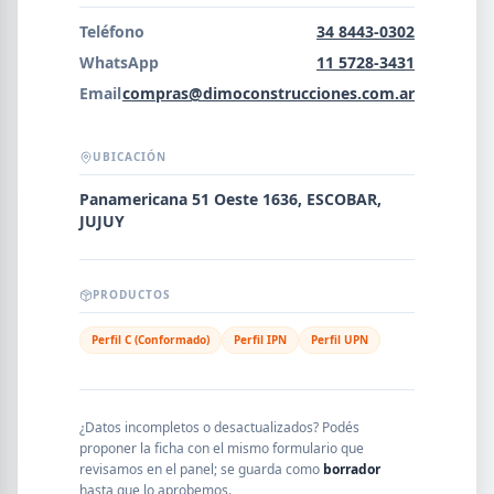
Error al cargar empresas.
Teléfono
34 8443-0302
WhatsApp
11 5728-3431
Email
compras@dimoconstrucciones.com.ar
Buscar
UBICACIÓN
Panamericana 51 Oeste 1636, ESCOBAR,
NOMBRE
JUJUY
SEGMENTO
PRODUCTOS
Perfil C (Conformado)
Perfil IPN
Perfil UPN
PROVINCIA
¿Datos incompletos o desactualizados? Podés
proponer la ficha con el mismo formulario que
revisamos en el panel; se guarda como
borrador
hasta que lo aprobemos.