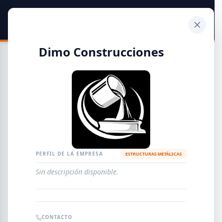
SIDER
DATO
Calculadora
Dimo Construcciones
Guía de Empresas Metalúrgicas y Siderúrgicas
DISTRIBUIDORES
METALÚRGICAS
FABRICANTES
PERFIL DE LA EMPRESA
ESTRUCTURAS METÁLICAS
Sin descripción disponible.
EMPRESAS
AGREGAR EMPRESA
0
RESULTADOS
CONTACTO