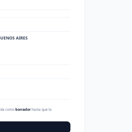
 BUENOS AIRES
arda como
borrador
hasta que lo