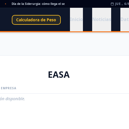
•
Día de la Siderurgia: cómo llega el sector al aniversario 78 del legado de Savio
JUE., 6/
•
Inicio
Noticias
Dat
Calculadora de Peso
EASA
A EMPRESA
ión disponible.