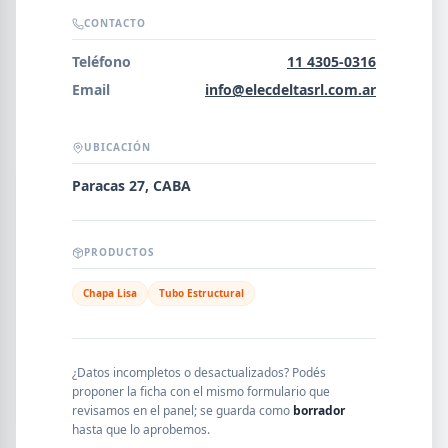
Error al cargar empresas.
CONTACTO
Teléfono
11 4305-0316
Email
info@elecdeltasrl.com.ar
Buscar
UBICACIÓN
Paracas 27, CABA
NOMBRE
PRODUCTOS
SEGMENTO
Chapa Lisa
Tubo Estructural
PROVINCIA
¿Datos incompletos o desactualizados? Podés
proponer la ficha con el mismo formulario que
revisamos en el panel; se guarda como
borrador
hasta que lo aprobemos.