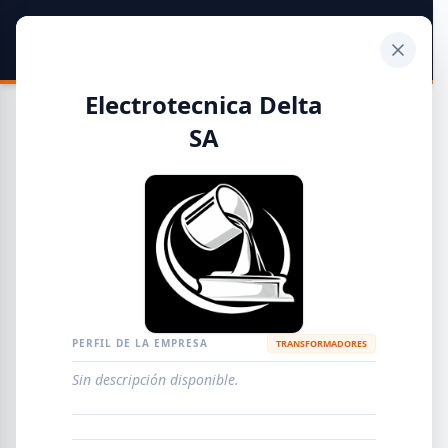
SIDER
DATO
Calculadora
Electrotecnica Delta
SA
Guía de Empresas Metalúrgicas y Siderúrgicas
DISTRIBUIDORES
METALÚRGICAS
FABRICANTES
PERFIL DE LA EMPRESA
TRANSFORMADORES
EMPRESAS
AGREGAR EMPRESA
0
RESULTADOS
Sin descripción disponible.