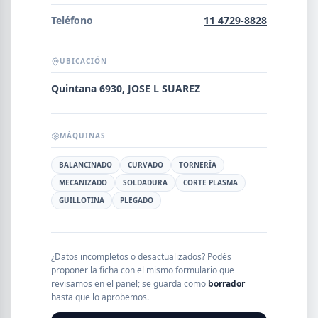
Error al cargar empresas.
Teléfono
11 4729-8828
UBICACIÓN
Buscar
Quintana 6930, JOSE L SUAREZ
MÁQUINAS
NOMBRE
BALANCINADO
CURVADO
TORNERÍA
MECANIZADO
SOLDADURA
CORTE PLASMA
SEGMENTO
GUILLOTINA
PLEGADO
PROVINCIA
¿Datos incompletos o desactualizados? Podés
proponer la ficha con el mismo formulario que
revisamos en el panel; se guarda como
borrador
hasta que lo aprobemos.