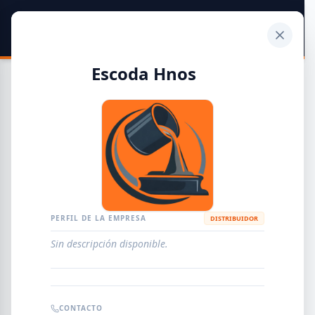
SIDER
DATO
Calculadora
Escoda Hnos
Guía de Empresas Metalúrgicas y Siderúrgicas
DISTRIBUIDORES
METALÚRGICAS
FABRICANTES
PERFIL DE LA EMPRESA
DISTRIBUIDOR
Sin descripción disponible.
EMPRESAS
AGREGAR EMPRESA
0
RESULTADOS
CONTACTO