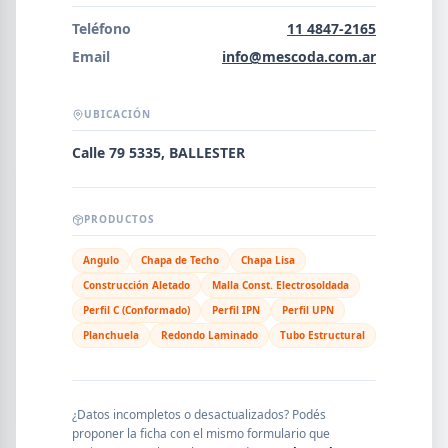
Error al cargar empresas.
Teléfono
11 4847-2165
Email
info@mescoda.com.ar
UBICACIÓN
Buscar
Calle 79 5335, BALLESTER
NOMBRE
PRODUCTOS
Angulo
Chapa de Techo
Chapa Lisa
SEGMENTO
Construcción Aletado
Malla Const. Electrosoldada
Perfil C (Conformado)
Perfil IPN
Perfil UPN
Planchuela
Redondo Laminado
Tubo Estructural
PROVINCIA
¿Datos incompletos o desactualizados? Podés
proponer la ficha con el mismo formulario que