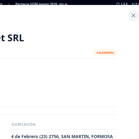
•
Paritaria UOM agosto 2026: sin acuerdo, siguen vigentes los valores de abril
SÁB., 8/8
•
Inicio
Noticias
Dato
Calculadora de Peso
t SRL
CALDERERÍA
UBICACIÓN
METALÚRGICAS
FABRICANTES
4 de Febrero (23) 2756, SAN MARTIN, FORMOSA