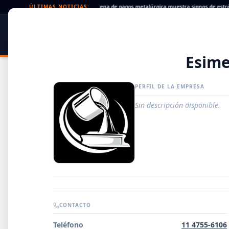
Cheques rechazados en alza: la cadena de pagos metalúrgica muestra signos de estrés
ÚLTIMAS NOTICIAS:
SIDER
DATO
PORTAL METALÚRGICO
Esime
PERFIL DE LA EMPRESA
Sin descripción disponible.
Guía de Empresas Metalúrgicas y Siderúrgicas
CONTACTO
DISTRIBUIDORES
Teléfono
11 4755-6106