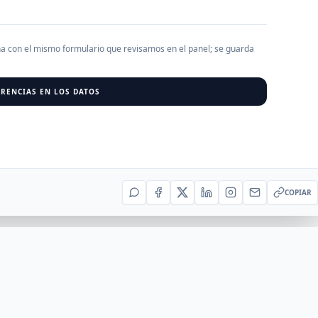
AGREGAR EMPRESA
0
RESU
ha con el mismo formulario que revisamos en el panel; se guarda
RENCIAS EN LOS DATOS
r al cargar empresas.
COPIAR