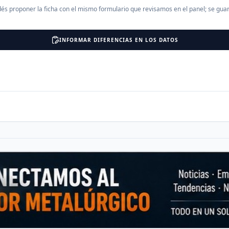
és proponer la ficha con el mismo formulario que revisamos en el panel; se gu
INFORMAR DIFERENCIAS EN LOS DATOS