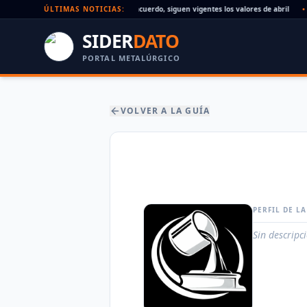
Paritaria UOM agosto 2026: sin acuerdo, siguen vigentes los valores de abril
ÚLTIMAS NOTICIAS:
•
SIDER
DATO
PORTAL METALÚRGICO
VOLVER A LA GUÍA
PERFIL DE L
Sin descripc