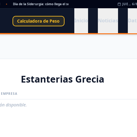
•
Día de la Siderurgia: cómo llega el sector al aniversario 78 del legado de Savio
JUE., 6/
•
Inicio
Noticias
Dat
Calculadora de Peso
Estanterias Grecia
A EMPRESA
ión disponible.