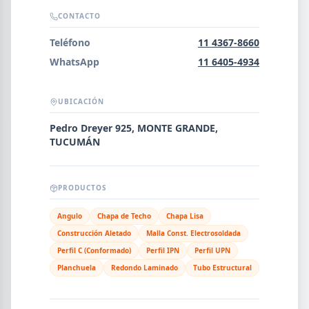
Error al cargar empresas.
CONTACTO
Teléfono
11 4367-8660
WhatsApp
11 6405-4934
Buscar
UBICACIÓN
Pedro Dreyer 925, MONTE GRANDE,
NOMBRE
TUCUMÁN
SEGMENTO
PRODUCTOS
Angulo
Chapa de Techo
Chapa Lisa
Construcción Aletado
Malla Const. Electrosoldada
PROVINCIA
Perfil C (Conformado)
Perfil IPN
Perfil UPN
Planchuela
Redondo Laminado
Tubo Estructural