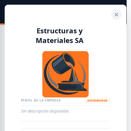
SIDER
DATO
Calculadora
Estructuras y
Materiales SA
Guía de Empresas Metalúrgicas y Siderúrgicas
DISTRIBUIDORES
METALÚRGICAS
FABRICANTES
PERFIL DE LA EMPRESA
DISTRIBUIDOR
EMPRESAS
AGREGAR EMPRESA
0
RESULTADOS
Sin descripción disponible.