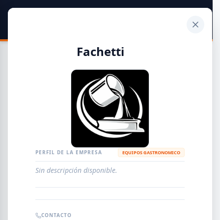
SIDER
DATO
Calculadora
Fachetti
Guía de Empresas Metalúrgicas y Siderúrgicas
DISTRIBUIDORES
METALÚRGICAS
FABRICANTES
PERFIL DE LA EMPRESA
EQUIPOS GASTRONOMICO
Sin descripción disponible.
EMPRESAS
AGREGAR EMPRESA
0
RESULTADOS
CONTACTO