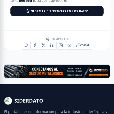
como
borrador
hasta que lo aprobemos.
INFORMAR DIFERENCIAS EN LOS DATOS
COMPARTIR
COPIAR
SIDERDATO
El portal líder en información para la industria siderúrgica y