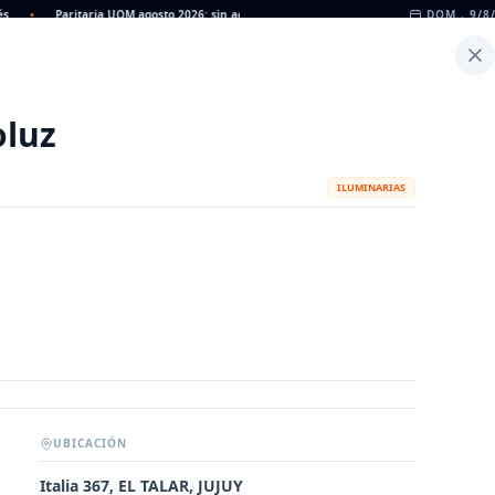
•
Paritaria UOM agosto 2026: sin acuerdo, siguen vigentes los valores de abril
DOM., 9/8
•
Inicio
Noticias
Dato
Calculadora de Peso
oluz
ILUMINARIAS
UBICACIÓN
METALÚRGICAS
FABRICANTES
Italia 367, EL TALAR, JUJUY