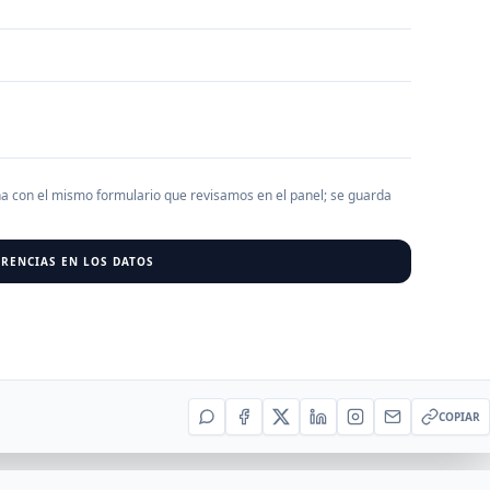
AGREGAR EMPRESA
0
RESU
r al cargar empresas.
ha con el mismo formulario que revisamos en el panel; se guarda
RENCIAS EN LOS DATOS
COPIAR