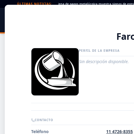
heques rechazados en alza: la cadena de pagos metalúrgica muestra signos de estrés
ÚLTIMAS NOTICIAS:
SIDER
DATO
PORTAL METALÚRGICO
Far
PERFIL DE LA EMPRESA
Sin descripción disponible.
Guía de Empresas Metalúrgicas y Siderúrgicas
CONTACTO
DISTRIBUIDORES
Teléfono
11 4726-8355