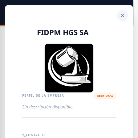
SIDER
DATO
Calculadora
FIDPM HGS SA
Guía de Empresas Metalúrgicas y Siderúrgicas
DISTRIBUIDORES
METALÚRGICAS
FABRICANTES
PERFIL DE LA EMPRESA
ABERTURAS
Sin descripción disponible.
EMPRESAS
AGREGAR EMPRESA
0
RESULTADOS
CONTACTO