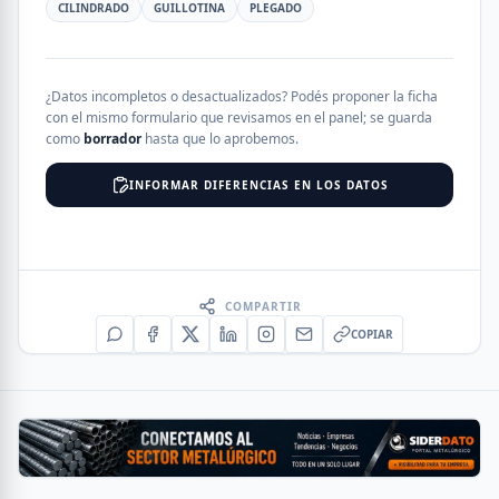
CILINDRADO
GUILLOTINA
PLEGADO
¿Datos incompletos o desactualizados? Podés proponer la ficha
con el mismo formulario que revisamos en el panel; se guarda
como
borrador
hasta que lo aprobemos.
INFORMAR DIFERENCIAS EN LOS DATOS
COMPARTIR
COPIAR