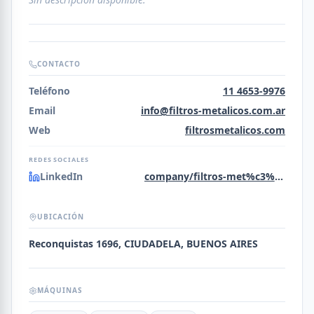
CONTACTO
Teléfono
11 4653-9976
Email
info@filtros-metalicos.com.ar
Web
filtrosmetalicos.com
REDES SOCIALES
LinkedIn
company/filtros-met%c3%a1licos-s-a
UBICACIÓN
Reconquistas 1696, CIUDADELA, BUENOS AIRES
MÁQUINAS