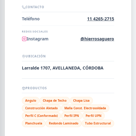
Error al cargar empresas.
CONTACTO
Teléfono
11 4265-2715
REDES SOCIALES
Buscar
Instagram
@hierrosaguero
UBICACIÓN
NOMBRE
Larralde 1707, AVELLANEDA, CÓRDOBA
SEGMENTO
PRODUCTOS
Angulo
Chapa de Techo
Chapa Lisa
Construcción Aletado
Malla Const. Electrosoldada
PROVINCIA
Perfil C (Conformado)
Perfil IPN
Perfil UPN
Planchuela
Redondo Laminado
Tubo Estructural