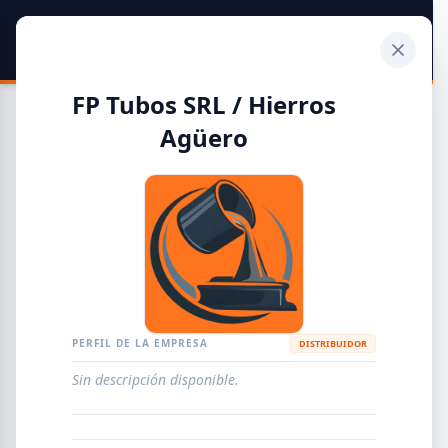
SIDER
DATO
Calculadora
FP Tubos SRL / Hierros
Agüero
Guía de Empresas Metalúrgicas y Siderúrgicas
DISTRIBUIDORES
METALÚRGICAS
FABRICANTES
PERFIL DE LA EMPRESA
DISTRIBUIDOR
EMPRESAS
AGREGAR EMPRESA
0
RESULTADOS
Sin descripción disponible.