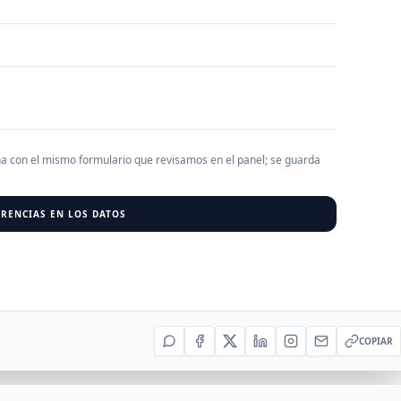
AGREGAR EMPRESA
0
RESU
r al cargar empresas.
ha con el mismo formulario que revisamos en el panel; se guarda
RENCIAS EN LOS DATOS
COPIAR