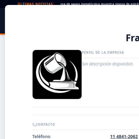
eques rechazados en alza: la cadena de pagos metalúrgica muestra signos de estrés
ÚLTIMAS NOTICIAS:
SIDER
DATO
PORTAL METALÚRGICO
Fr
PERFIL DE LA EMPRESA
Sin descripción disponible.
Guía de Empresas Metalúrgicas y Siderúrgicas
CONTACTO
DISTRIBUIDORES
Teléfono
11 4841-2062