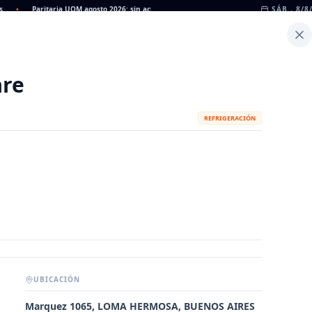
•
Paritaria UOM agosto 2026: sin acuerdo, siguen vigentes los valores de abril
SÁB., 8/8
•
Inicio
Noticias
Dato
Calculadora de Peso
are
REFRIGERACIÓN
UBICACIÓN
METALÚRGICAS
FABRICANTES
Marquez 1065, LOMA HERMOSA, BUENOS AIRES