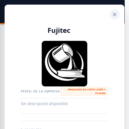
SIDER
DATO
Calculadora
Fujitec
Guía de Empresas Metalúrgicas y Siderúrgicas
DISTRIBUIDORES
METALÚRGICAS
FABRICANTES
MÁQUINAS DE CORTE LÁSER Y
PERFIL DE LA EMPRESA
PLASMA
EMPRESAS
AGREGAR EMPRESA
0
RESULTADOS
Sin descripción disponible.