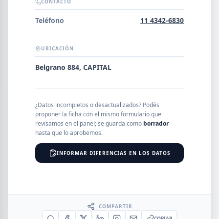
Error al cargar empresas.
CONTACTO
Teléfono
11 4342-6830
UBICACIÓN
Buscar
Belgrano 884, CAPITAL
NOMBRE
¿Datos incompletos o desactualizados? Podés
proponer la ficha con el mismo formulario que
revisamos en el panel; se guarda como
borrador
SEGMENTO
hasta que lo aprobemos.
INFORMAR DIFERENCIAS EN LOS DATOS
PROVINCIA
COMPARTIR
COPIAR