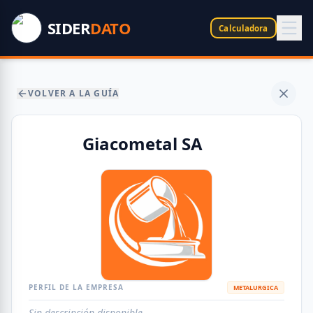
SIDER
DATO
Calculadora
VOLVER A LA GUÍA
Giacometal SA
PERFIL DE LA EMPRESA
METALURGICA
Sin descripción disponible.