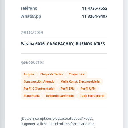
Error al cargar empresas.
Teléfono
11 4735-7552
WhatsApp
11 3264-9407
UBICACIÓN
Buscar
Parana 6036, CARAPACHAY, BUENOS AIRES
NOMBRE
PRODUCTOS
Angulo
Chapa de Techo
Chapa Lisa
SEGMENTO
Construcción Aletado
Malla Const. Electrosoldada
Perfil C (Conformado)
Perfil IPN
Perfil UPN
Planchuela
Redondo Laminado
Tubo Estructural
PROVINCIA
¿Datos incompletos o desactualizados? Podés
proponer la ficha con el mismo formulario que