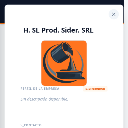
SIDER
DATO
Calculadora
H. SL Prod. Sider. SRL
Guía de Empresas Metalúrgicas y Siderúrgicas
DISTRIBUIDORES
METALÚRGICAS
FABRICANTES
PERFIL DE LA EMPRESA
DISTRIBUIDOR
Sin descripción disponible.
EMPRESAS
AGREGAR EMPRESA
0
RESULTADOS
CONTACTO