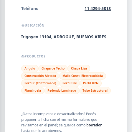
Error al cargar empresas.
Teléfono
11 4294-5818
UBICACIÓN
Buscar
Irigoyen 13104, ADROGUE, BUENOS AIRES
PRODUCTOS
NOMBRE
Angulo
Chapa de Techo
Chapa Lisa
Construcción Aletado
Malla Const. Electrosoldada
SEGMENTO
Perfil C (Conformado)
Perfil IPN
Perfil UPN
Planchuela
Redondo Laminado
Tubo Estructural
PROVINCIA
¿Datos incompletos o desactualizados? Podés
proponer la ficha con el mismo formulario que
revisamos en el panel; se guarda como
borrador
hasta que lo aprobemos.