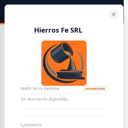
SIDER
DATO
Calculadora
Hierros Fe SRL
Guía de Empresas Metalúrgicas y Siderúrgicas
DISTRIBUIDORES
METALÚRGICAS
FABRICANTES
PERFIL DE LA EMPRESA
DISTRIBUIDOR
Sin descripción disponible.
EMPRESAS
AGREGAR EMPRESA
0
RESULTADOS
CONTACTO