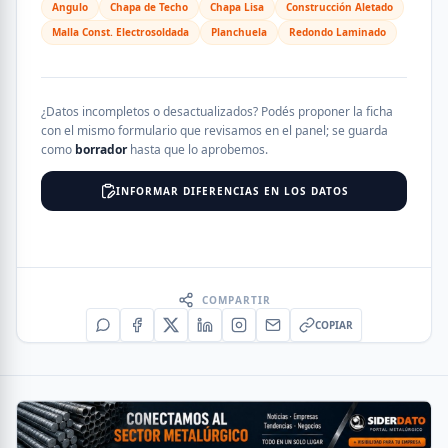
Angulo
Chapa de Techo
Chapa Lisa
Construcción Aletado
Malla Const. Electrosoldada
Planchuela
Redondo Laminado
¿Datos incompletos o desactualizados? Podés proponer la ficha
con el mismo formulario que revisamos en el panel; se guarda
como
borrador
hasta que lo aprobemos.
INFORMAR DIFERENCIAS EN LOS DATOS
COMPARTIR
COPIAR