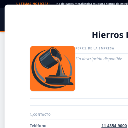
eques rechazados en alza: la cadena de pagos metalúrgica muestra signos de estrés
ÚLTIMAS NOTICIAS:
SIDER
DATO
PORTAL METALÚRGICO
Hierros 
PERFIL DE LA EMPRESA
Sin descripción disponible.
Guía de Empresas Metalúrgicas y Siderúrgicas
CONTACTO
DISTRIBUIDORES
Teléfono
11 4354-9000