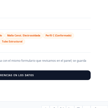
AGREGAR EMPRESA
0
RESU
r al cargar empresas.
do
Malla Const. Electrosoldada
Perfil C (Conformado)
Tubo Estructural
ha con el mismo formulario que revisamos en el panel; se guarda
RENCIAS EN LOS DATOS