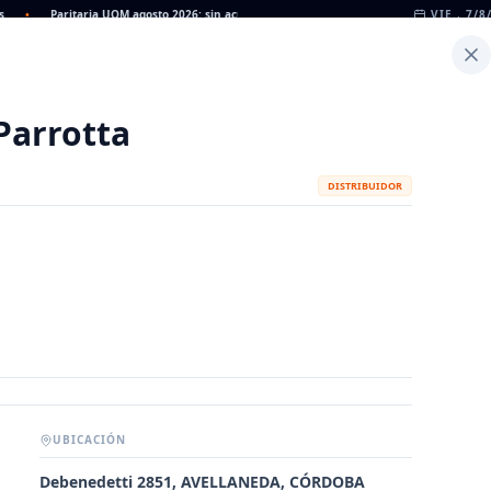
•
Paritaria UOM agosto 2026: sin acuerdo, siguen vigentes los valores de abril
VIE., 7/8
•
Inicio
Noticias
Dato
Calculadora de Peso
Parrotta
DISTRIBUIDOR
UBICACIÓN
METALÚRGICAS
FABRICANTES
Debenedetti 2851, AVELLANEDA, CÓRDOBA