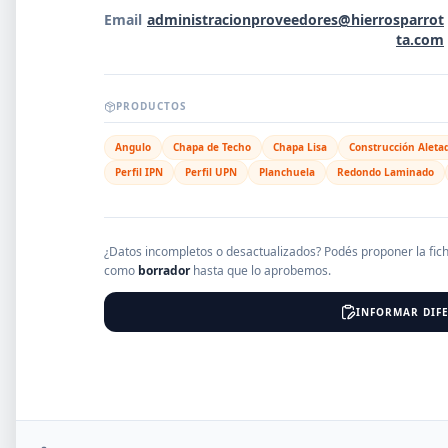
Email
administracionproveedores@hierrosparrot
ta.com
EMPRESAS
PRODUCTOS
Erro
Angulo
Chapa de Techo
Chapa Lisa
Construcción Aleta
Perfil IPN
Perfil UPN
Planchuela
Redondo Laminado
¿Datos incompletos o desactualizados? Podés proponer la fic
como
borrador
hasta que lo aprobemos.
INFORMAR DIFE