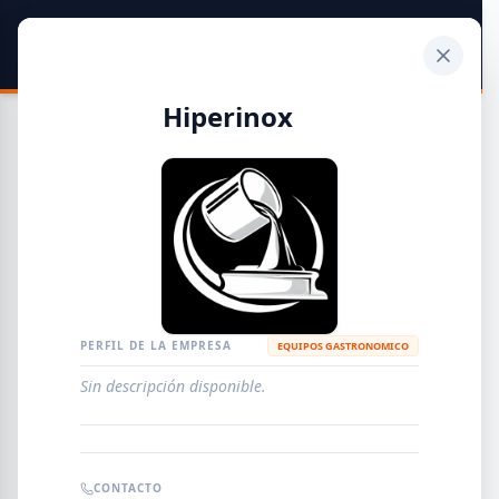
SIDER
DATO
Calculadora
Hiperinox
Guía de Empresas Metalúrgicas y Siderúrgicas
DISTRIBUIDORES
METALÚRGICAS
FABRICANTES
PERFIL DE LA EMPRESA
EQUIPOS GASTRONOMICO
Sin descripción disponible.
EMPRESAS
AGREGAR EMPRESA
0
RESULTADOS
CONTACTO