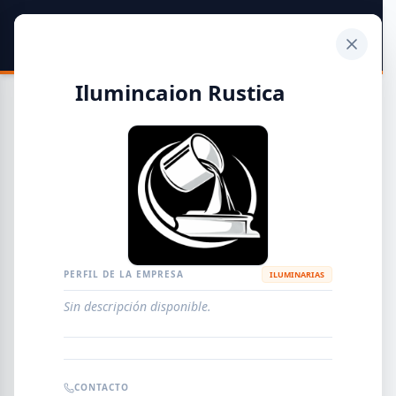
SIDER
DATO
Calculadora
Ilumincaion Rustica
Guía de Empresas Metalúrgicas y Siderúrgicas
DISTRIBUIDORES
METALÚRGICAS
FABRICANTES
PERFIL DE LA EMPRESA
ILUMINARIAS
Sin descripción disponible.
EMPRESAS
AGREGAR EMPRESA
0
RESULTADOS
CONTACTO