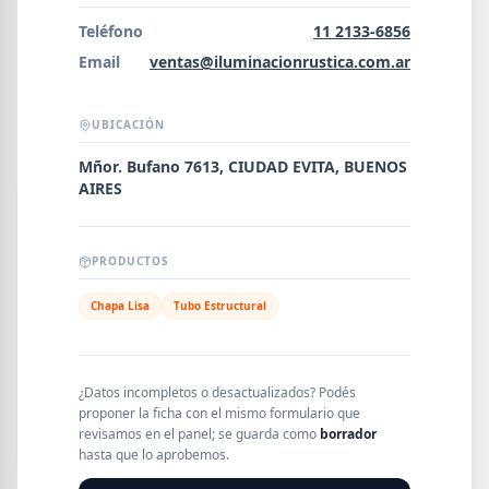
Error al cargar empresas.
Teléfono
11 2133-6856
Email
ventas@iluminacionrustica.com.ar
UBICACIÓN
Buscar
Mñor. Bufano 7613, CIUDAD EVITA, BUENOS
AIRES
NOMBRE
PRODUCTOS
SEGMENTO
Chapa Lisa
Tubo Estructural
PROVINCIA
¿Datos incompletos o desactualizados? Podés
proponer la ficha con el mismo formulario que
revisamos en el panel; se guarda como
borrador
hasta que lo aprobemos.