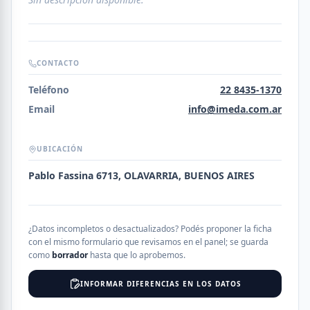
CONTACTO
Teléfono
22 8435-1370
Email
info@imeda.com.ar
UBICACIÓN
Pablo Fassina 6713, OLAVARRIA, BUENOS AIRES
¿Datos incompletos o desactualizados? Podés proponer la ficha
con el mismo formulario que revisamos en el panel; se guarda
como
borrador
hasta que lo aprobemos.
INFORMAR DIFERENCIAS EN LOS DATOS