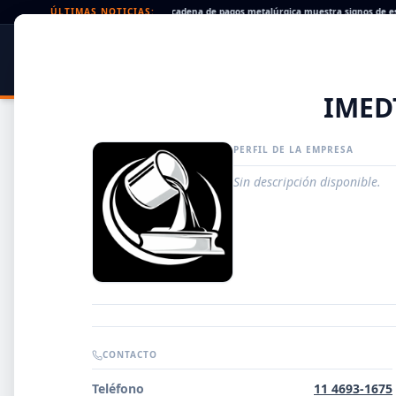
Cheques rechazados en alza: la cadena de pagos metalúrgica muestra signos de estrés
ÚLTIMAS NOTICIAS:
SIDER
DATO
PORTAL METALÚRGICO
IMED
PERFIL DE LA EMPRESA
Sin descripción disponible.
Guía de Empresas Metalúrgicas y Siderúrgicas
CONTACTO
DISTRIBUIDORES
Teléfono
11 4693-1675