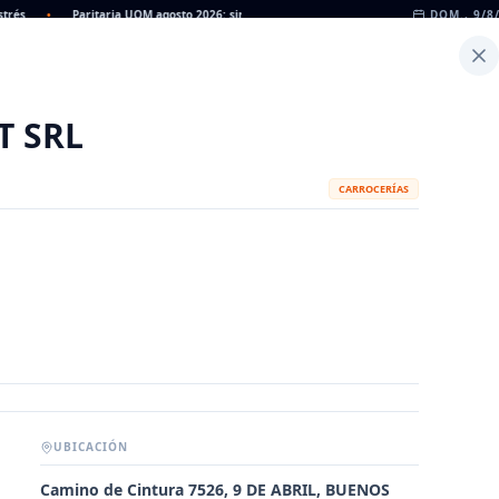
•
Paritaria UOM agosto 2026: sin acuerdo, siguen vigentes los valores de abril
DOM., 9/8
•
Inicio
Noticias
Dato
Calculadora de Peso
T SRL
CARROCERÍAS
UBICACIÓN
METALÚRGICAS
FABRICANTES
Camino de Cintura 7526, 9 DE ABRIL, BUENOS