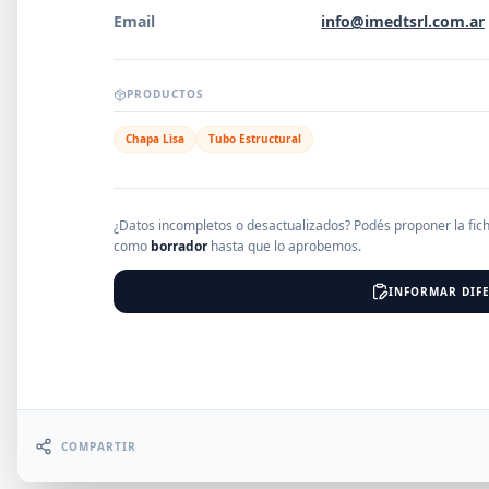
Email
info@imedtsrl.com.ar
EMPRESAS
PRODUCTOS
Chapa Lisa
Tubo Estructural
Erro
¿Datos incompletos o desactualizados? Podés proponer la fic
como
borrador
hasta que lo aprobemos.
INFORMAR DIFE
COMPARTIR