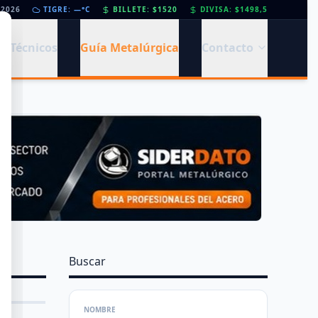
/2026
Día de la Siderurgia: cómo llega el sector al aniversario 78 del legado de Savio
TIGRE: —°C
BILLETE: $1520
DIVISA: $1498,5
•
s Técnicos
Guía Metalúrgica
Contacto
Buscar
NOMBRE