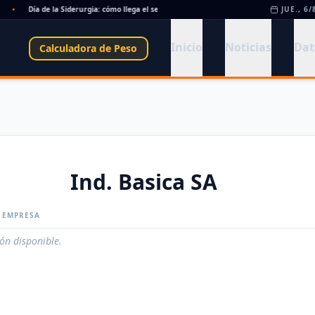
•
Día de la Siderurgia: cómo llega el sector al aniversario 78 del legado de Savio
JUE., 6/
•
Inicio
Noticias
Dat
Calculadora de Peso
Ind. Basica SA
A EMPRESA
ión disponible.