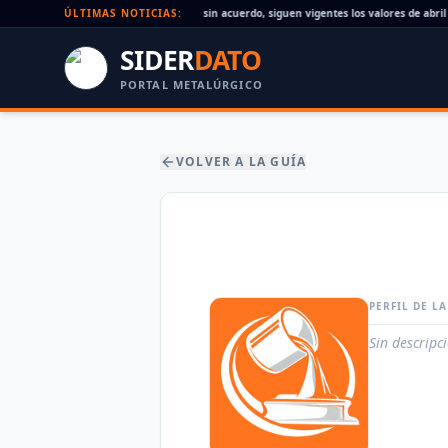
Paritaria UOM agosto 2026: sin acuerdo, siguen vigentes los valores de abril
ÚLTIMAS NOTICIAS:
SIDER
DATO
PORTAL METALÚRGICO
VOLVER A LA GUÍA
PERFIL DE L
Sin descripc