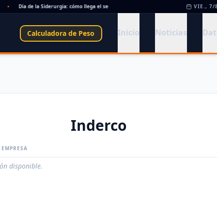
•
Día de la Siderurgia: cómo llega el sector al aniversario 78 del legado de Savio
VIE., 7/
•
Inicio
Noticias
Dat
Calculadora de Peso
Inderco
A EMPRESA
ión disponible.