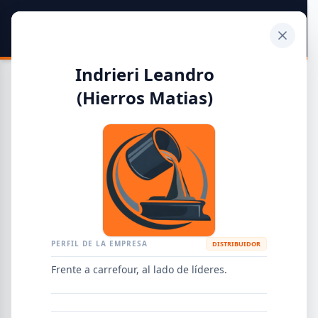
SIDER
DATO
Calculadora
Indrieri Leandro
(Hierros Matias)
Guía de Empresas Metalúrgicas y Siderúrgicas
DISTRIBUIDORES
METALÚRGICAS
FABRICANTES
PERFIL DE LA EMPRESA
DISTRIBUIDOR
EMPRESAS
AGREGAR EMPRESA
0
RESULTADOS
Frente a carrefour, al lado de líderes.