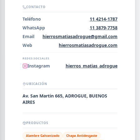
Error al cargar empresas.
CONTACTO
Teléfono
11 4214-1787
WhatsApp
11 3879-7758
Email
hierrosmatiasadrogue@gmail.com
Buscar
Web
hierrosmatiasadrogue.com
REDES SOCIALES
NOMBRE
Instagram
hierros_matias_adrogue
SEGMENTO
UBICACIÓN
Av. San Martin 665, ADROGUE, BUENOS
AIRES
PROVINCIA
PRODUCTOS
Alambre Galvanizado
Chapa Antidesgaste