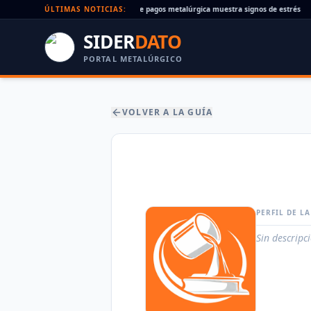
ques rechazados en alza: la cadena de pagos metalúrgica muestra signos de estrés
ÚLTIMAS NOTICIAS:
•
SIDER
DATO
PORTAL METALÚRGICO
VOLVER A LA GUÍA
PERFIL DE L
Sin descripc