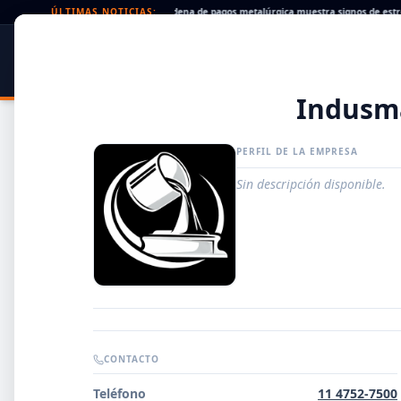
Cheques rechazados en alza: la cadena de pagos metalúrgica muestra signos de estrés
ÚLTIMAS NOTICIAS:
SIDER
DATO
PORTAL METALÚRGICO
Indusm
PERFIL DE LA EMPRESA
Sin descripción disponible.
Guía de Empresas Metalúrgicas y Siderúrgicas
CONTACTO
DISTRIBUIDORES
Teléfono
11 4752-7500