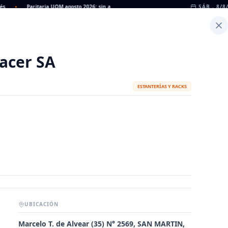
•
Paritaria UOM agosto 2026: sin acuerdo, siguen vigentes los valores de abril
SÁB., 8/8
•
Inicio
Noticias
Dato
Calculadora de Peso
acer SA
ESTANTERÍAS Y RACKS
UBICACIÓN
METALÚRGICAS
FABRICANTES
Marcelo T. de Alvear (35) N° 2569, SAN MARTIN,