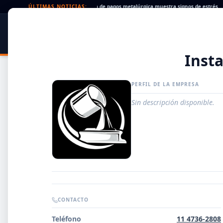
ues rechazados en alza: la cadena de pagos metalúrgica muestra signos de estrés
ÚLTIMAS NOTICIAS:
•
SIDER
DATO
PORTAL METALÚRGICO
Inst
PERFIL DE LA EMPRESA
Sin descripción disponible.
Guía de Empresas Metalúrgicas y Siderúrgicas
CONTACTO
DISTRIBUIDORES
Teléfono
11 4736-2808