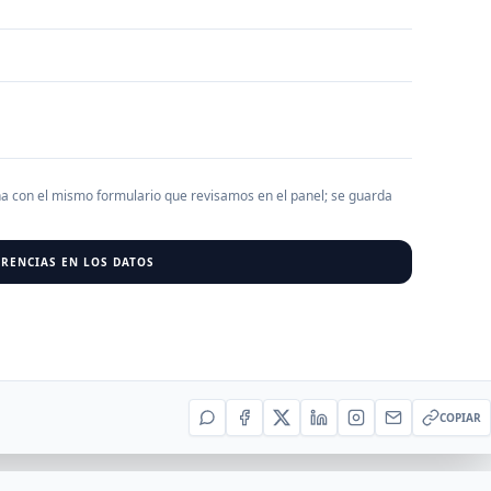
AGREGAR EMPRESA
0
RESU
r al cargar empresas.
ha con el mismo formulario que revisamos en el panel; se guarda
RENCIAS EN LOS DATOS
COPIAR