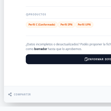
EMPRESAS
PRODUCTOS
Perfil C (Conformado)
Perfil IPN
Perfil UPN
Erro
¿Datos incompletos o desactualizados? Podés proponer la fic
como
borrador
hasta que lo aprobemos.
INFORMAR DIFE
COMPARTIR