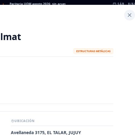
Paritaria UOM agosto 2026: sin acuerdo, siguen vigentes los valores de abril
SÁB., 8/8
•
Día
Inicio
Noticias
Dato
Calculadora de Peso
almat
ESTRUCTURAS METÁLICAS
UBICACIÓN
METALÚRGICAS
FABRICANTES
Avellaneda 3175, EL TALAR, JUJUY