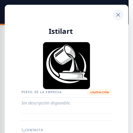
SIDER
DATO
Calculadora
Istilart
Guía de Empresas Metalúrgicas y Siderúrgicas
DISTRIBUIDORES
METALÚRGICAS
FABRICANTES
PERFIL DE LA EMPRESA
CALEFACCIÓN
Sin descripción disponible.
EMPRESAS
AGREGAR EMPRESA
0
RESULTADOS
CONTACTO