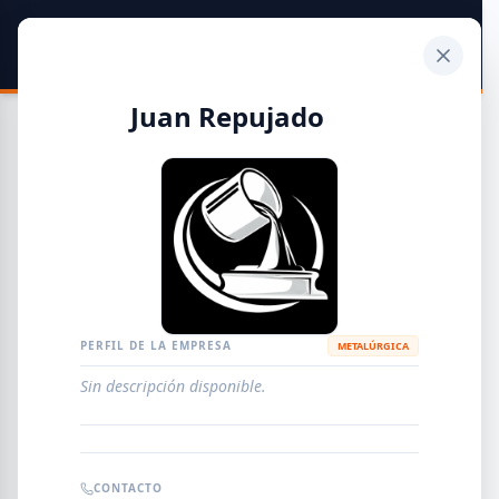
SIDER
DATO
Calculadora
Juan Repujado
Guía de Empresas Metalúrgicas y Siderúrgicas
DISTRIBUIDORES
METALÚRGICAS
FABRICANTES
PERFIL DE LA EMPRESA
METALÚRGICA
Sin descripción disponible.
EMPRESAS
AGREGAR EMPRESA
0
RESULTADOS
CONTACTO