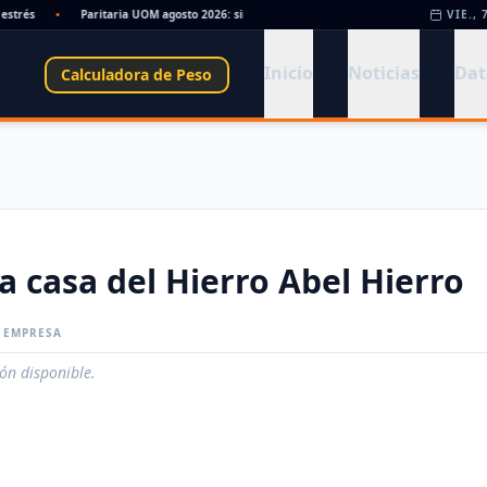
trés
•
Paritaria UOM agosto 2026: sin acuerdo, siguen vigentes los valores de abril
VIE., 
Inicio
Noticias
Dat
Calculadora de Peso
a casa del Hierro Abel Hierro
A EMPRESA
ión disponible.