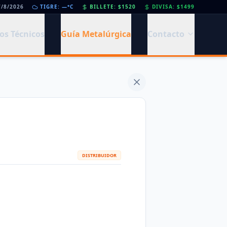
7/8/2026
•
Día de la Siderurgia: cómo llega el sector al aniversario 78 del legado de Savio
TIGRE: —°C
BILLETE: $1520
DIVISA: $1499
os Técnicos
Guía Metalúrgica
Contacto
DISTRIBUIDOR