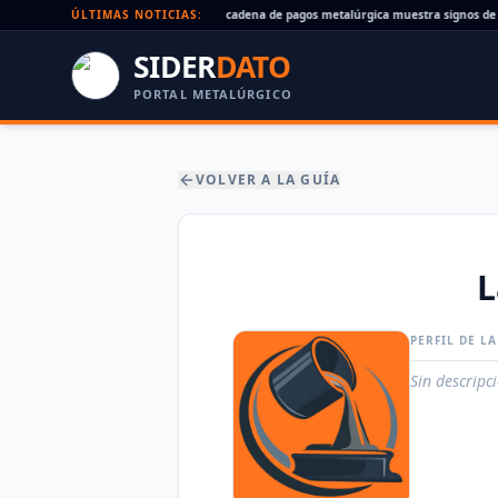
Cheques rechazados en alza: la cadena de pagos metalúrgica muestra signos de es
ÚLTIMAS NOTICIAS:
SIDER
DATO
PORTAL METALÚRGICO
VOLVER A LA GUÍA
L
PERFIL DE L
Sin descripc