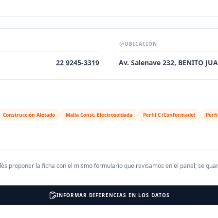
UBICACIÓN
22 9245-3319
Av. Salenave 232, BENITO JU
Construcción Aletado
Malla Const. Electrosoldada
Perfil C (Conformado)
Perfi
és proponer la ficha con el mismo formulario que revisamos en el panel; se gu
INFORMAR DIFERENCIAS EN LOS DATOS