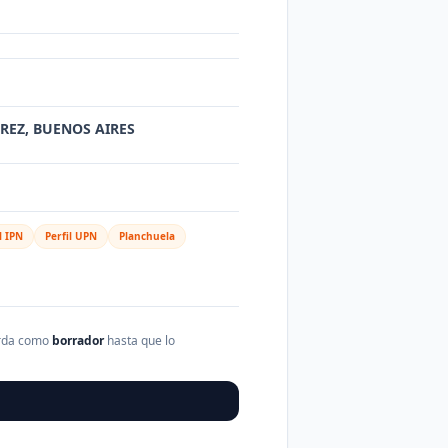
AREZ, BUENOS AIRES
l IPN
Perfil UPN
Planchuela
arda como
borrador
hasta que lo