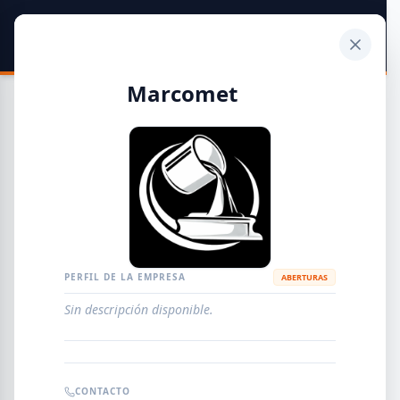
SIDER
DATO
Calculadora
Marcomet
Guía de Empresas Metalúrgicas y Siderúrgicas
DISTRIBUIDORES
METALÚRGICAS
FABRICANTES
PERFIL DE LA EMPRESA
ABERTURAS
Sin descripción disponible.
EMPRESAS
AGREGAR EMPRESA
0
RESULTADOS
CONTACTO