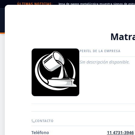
heques rechazados en alza: la cadena de pagos metalúrgica muestra signos de estrés
ÚLTIMAS NOTICIAS:
SIDER
DATO
PORTAL METALÚRGICO
Matr
PERFIL DE LA EMPRESA
Sin descripción disponible.
Guía de Empresas Metalúrgicas y Siderúrgicas
CONTACTO
DISTRIBUIDORES
Teléfono
11 4731-3946