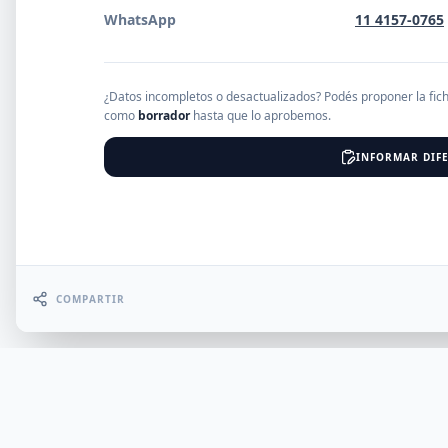
WhatsApp
11 4157-0765
EMPRESAS
¿Datos incompletos o desactualizados? Podés proponer la fic
como
borrador
hasta que lo aprobemos.
Erro
INFORMAR DIFE
COMPARTIR