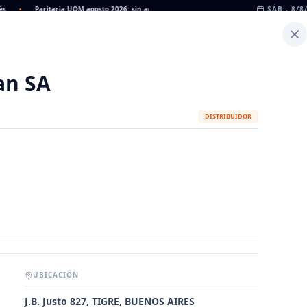
•
Paritaria UOM agosto 2026: sin acuerdo, siguen vigentes los valores de abril
SÁB., 8/8
•
Inicio
Noticias
Dato
Calculadora de Peso
an SA
DISTRIBUIDOR
UBICACIÓN
METALÚRGICAS
FABRICANTES
J.B. Justo 827, TIGRE, BUENOS AIRES