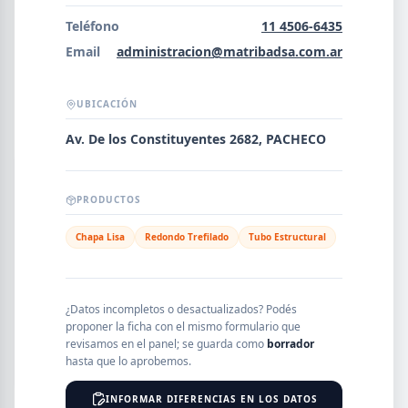
Error al cargar empresas.
Teléfono
11 4506-6435
Email
administracion@matribadsa.com.ar
UBICACIÓN
Buscar
Av. De los Constituyentes 2682, PACHECO
NOMBRE
PRODUCTOS
Chapa Lisa
Redondo Trefilado
Tubo Estructural
SEGMENTO
¿Datos incompletos o desactualizados? Podés
proponer la ficha con el mismo formulario que
PROVINCIA
revisamos en el panel; se guarda como
borrador
hasta que lo aprobemos.
INFORMAR DIFERENCIAS EN LOS DATOS