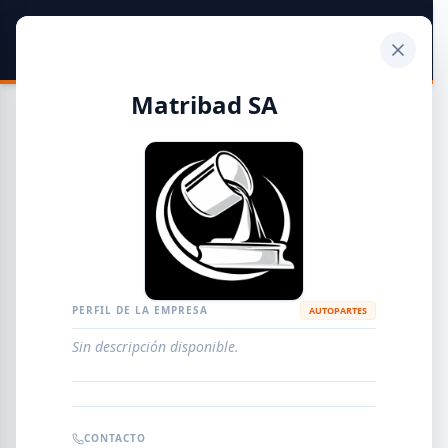
SIDER
DATO
Calculadora
Matribad SA
Guía de Empresas Metalúrgicas y Siderúrgicas
DISTRIBUIDORES
METALÚRGICAS
FABRICANTES
PERFIL DE LA EMPRESA
AUTOPARTES
Sin descripción disponible.
EMPRESAS
AGREGAR EMPRESA
0
RESULTADOS
CONTACTO