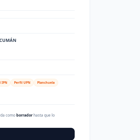
TUCUMÁN
l IPN
Perfil UPN
Planchuela
arda como
borrador
hasta que lo