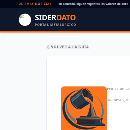
Paritaria UOM agosto 2026: sin acuerdo, siguen vigentes los valores de abril
ÚLTIMAS NOTICIAS:
SIDER
DATO
PORTAL METALÚRGICO
VOLVER A LA GUÍA
PERFIL DE L
Sin descripc