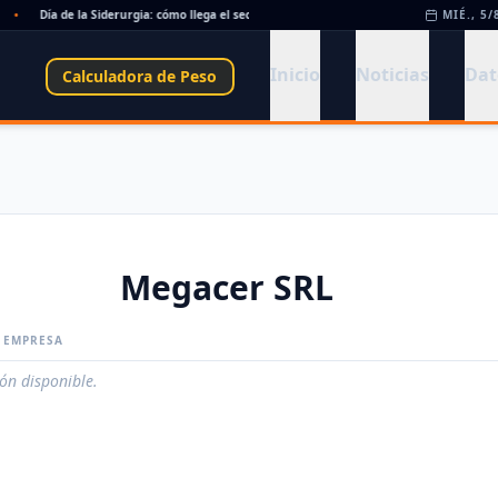
•
Día de la Siderurgia: cómo llega el sector al aniversario 78 del legado de Savio
MIÉ., 5/
•
Inicio
Noticias
Dat
Calculadora de Peso
Megacer SRL
A EMPRESA
ión disponible.