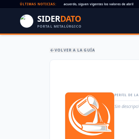
Paritaria UOM agosto 2026: sin acuerdo, siguen vigentes los valores de abril
ÚLTIMAS NOTICIAS:
•
SIDER
DATO
PORTAL METALÚRGICO
VOLVER A LA GUÍA
PERFIL DE L
Sin descripc