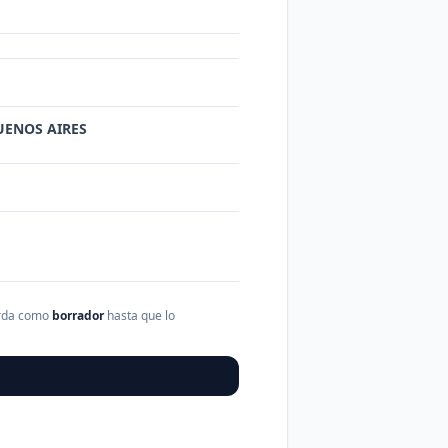
BUENOS AIRES
arda como
borrador
hasta que lo