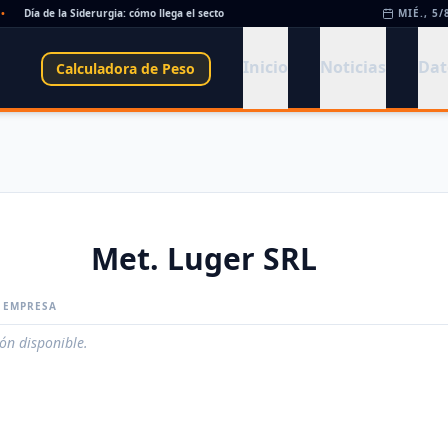
Día de la Siderurgia: cómo llega el sector al aniversario 78 del legado de Savio
MIÉ., 5/
•
Inicio
Noticias
Dat
Calculadora de Peso
Met. Luger SRL
A EMPRESA
ión disponible.