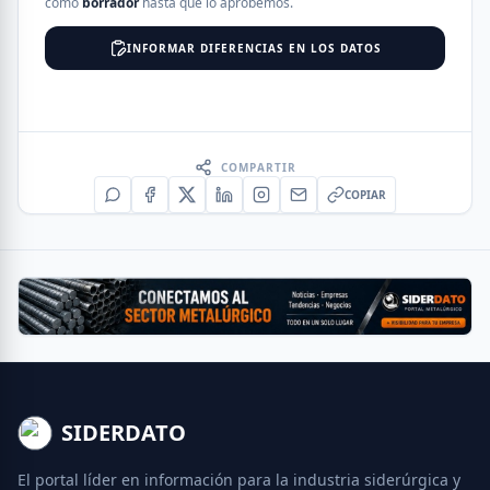
como
borrador
hasta que lo aprobemos.
INFORMAR DIFERENCIAS EN LOS DATOS
COMPARTIR
COPIAR
SIDERDATO
El portal líder en información para la industria siderúrgica y