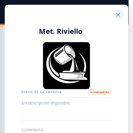
SIDER
DATO
Calculadora
Met. Riviello
Guía de Empresas Metalúrgicas y Siderúrgicas
DISTRIBUIDORES
METALÚRGICAS
FABRICANTES
PERFIL DE LA EMPRESA
ILUMINARIAS
Sin descripción disponible.
EMPRESAS
AGREGAR EMPRESA
0
RESULTADOS
CONTACTO