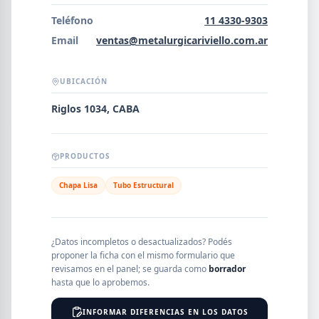
Error al cargar empresas.
Teléfono
11 4330-9303
Email
ventas@metalurgicariviello.com.ar
UBICACIÓN
Buscar
Riglos 1034, CABA
NOMBRE
PRODUCTOS
Chapa Lisa
Tubo Estructural
SEGMENTO
¿Datos incompletos o desactualizados? Podés
proponer la ficha con el mismo formulario que
PROVINCIA
revisamos en el panel; se guarda como
borrador
hasta que lo aprobemos.
INFORMAR DIFERENCIAS EN LOS DATOS