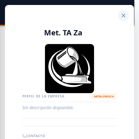
SIDER
DATO
Calculadora
Met. TA Za
Guía de Empresas Metalúrgicas y Siderúrgicas
DISTRIBUIDORES
METALÚRGICAS
FABRICANTES
PERFIL DE LA EMPRESA
METALÚRGICA
Sin descripción disponible.
EMPRESAS
AGREGAR EMPRESA
0
RESULTADOS
CONTACTO